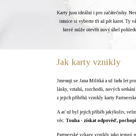
Karty jsou ideální i pro začátečníky. N
intuice si vyberte tři až pět karet. Ty 
které může otevřít nový úhel pohledu
Jak karty vznikly
Jmenuji se Jana Militká a už řadu let pr
lásky, vztahů, rozchodů, nových setkání 
z jejich příběhů vznikly karty Partnersk
A ať už byl jejich příběh jakýkoliv, vel
věc.
Touha - získat odpověď, pochopit 
Partnerské vzkazy vznikly jako jemný 