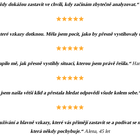
dy dokážou zastavit ve chvíli, kdy začínám zbytečně analyzovat.
které vzkazy dotknou. Měla jsem pocit, jako by přesně vystihovaly
pilo mě, jak přesně vystihly situaci, kterou jsem právě řešila.“
Hana
sem našla větší klid a přestala hledat odpovědi všude kolem sebe.
vání a hlavně vzkazy, které vás přimějí zastavit se a podívat se 
která někdy pochybuje.“
Alena, 45 let