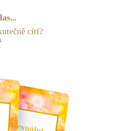
as...
kutečně cítí?
.