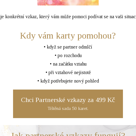
je konkrétní vzkaz, který vám může pomoci podívat se na vaši situ
Kdy vám karty pomohou?
• když se partner odmlčí
• po rozchodu
• na začátku vztahu
• při vztahové nejistotě
• když potřebujete nový pohled
Chci Partnerské vzkazy za 499 Kč
Tištěná sada 50 karet.
Jak partnerské vzkazy fungují?