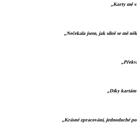
„Karty mě vž
„Nečekala jsem, jak silně se mě ně
„Překva
„Díky kartám j
„Krásné zpracování, jednoduché použí