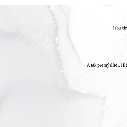
Jsou chv
A tak přemýšlíte... H