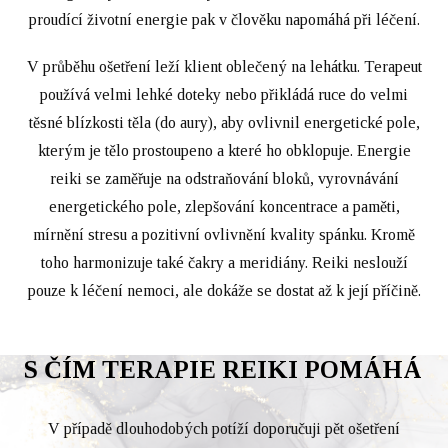
proudící životní energie pak v člověku napomáhá při léčení.
V průběhu ošetření leží klient oblečený na lehátku. Terapeut
používá velmi lehké doteky nebo přikládá ruce do velmi
těsné blízkosti těla (do aury), aby ovlivnil energetické pole,
kterým je tělo prostoupeno a které ho obklopuje. Energie
reiki se zaměřuje na odstraňování bloků, vyrovnávání
energetického pole, zlepšování koncentrace a paměti,
mírnění stresu a pozitivní ovlivnění kvality spánku. Kromě
toho harmonizuje také čakry a meridiány. Reiki neslouží
pouze k léčení nemoci, ale dokáže se dostat až k její příčině.
S ČÍM TERAPIE REIKI POMÁHÁ
V případě dlouhodobých potíží doporučuji pět ošetření