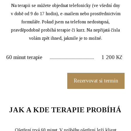
Na terapii se můžete objednat telefonicky (ve všední dny
v době od 9 do 17 hodin), e-mailem nebo prostřednictvím
formuláře. Pokud jsem na telefonu nedostupná,
pravděpodobně probíhá terapie či kurz. Na nepřijatá čísla
volám zpět ihned, jakmile je to možné.
60 minut terapie ...................................... 1 200 Kč
Rezervovat si termín
JAK A KDE TERAPIE PROBÍHÁ
Ošetření trvá 60 minut. V průběhu ošetření leží klient