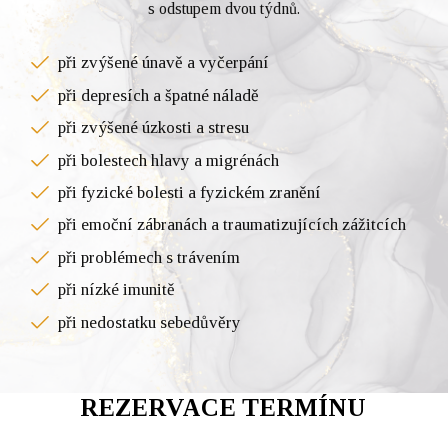
s odstupem dvou týdnů.
při zvýšené únavě a vyčerpání
při depresích a špatné náladě
při zvýšené úzkosti a stresu
při bolestech hlavy a migrénách
při fyzické bolesti a fyzickém zranění
při emoční zábranách a traumatizujících zážitcích
při problémech s trávením
při nízké imunitě
při nedostatku sebedůvěry
REZERVACE TERMÍNU